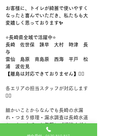
お客様に、トイレが綺麗で使いやすく
なったと喜んでいただき、私たちも大
変嬉しく思っております✨
⭐️
長崎県全域で活躍中
⭐️
長崎　佐世保　諫早　大村　時津　長
与
雲仙　島原　南島原　西海　平戸　松
浦　波佐見
【離島は対応できておりません】🙇‍♂️
各エリアの担当スタッフが対応します
👷‍♂️
細かいことからなんでも長崎の水漏
れ・つまり修理・漏水調査は長崎水道
センターまで、お気軽にご相談くださ
い😄
総合受付 0120-810-817