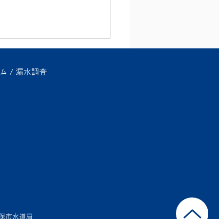
ム / 漏水調査
り 水漏れ おまかせく
い！
保市水道局