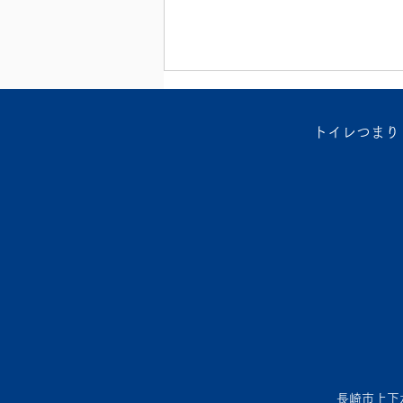
トイレつまり・
長崎の水道屋日記〜洗面所漏
水修理〜
長崎市上下