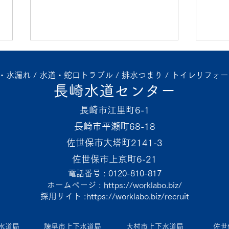
水漏れ / 水道・蛇口トラブル / 排水つまり / トイレリフォー
長崎水道センター
長崎市江里町6-1
長崎市平瀬町68-18
佐世保市大塔町2141-3
佐世保の水道屋日記〜台所排
つま
佐世保市上京町6-21
流し台リフォーム〜
ださ
電話番号 : 0120-810-817
ホームページ : https://worklabo.biz/
採用サイト :https://worklabo.biz/recruit
水道局
諫早市上下水道局
大村市上下水道局
佐世