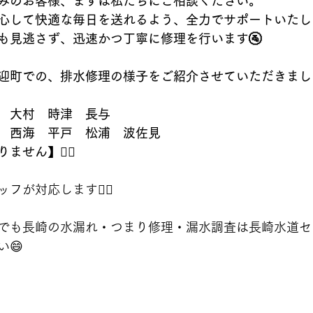
みのお客様、まずは私たちにご相談ください。
心して快適な毎日を送れるよう、全力でサポートいたし
も見逃さず、迅速かつ丁寧に修理を行います🚰
町での、排水修理の様子をご紹介させていただきました👷
　大村　時津　長与
　西海　平戸　松浦　波佐見
せん】🙇‍♂️
が対応します👷‍♂️
でも長崎の水漏れ・つまり修理・漏水調査は長崎水道セ
😄